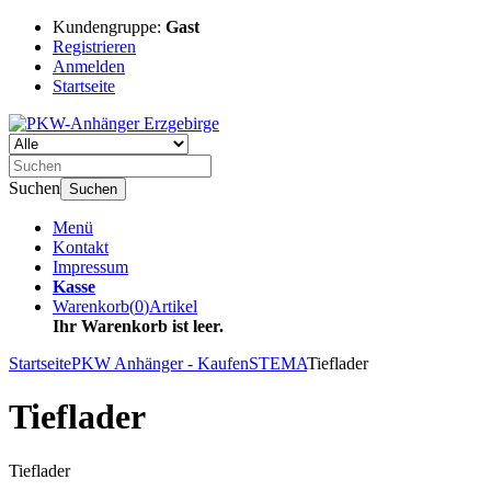
Kundengruppe:
Gast
Registrieren
Anmelden
Startseite
Suchen
Suchen
Menü
Kontakt
Impressum
Kasse
Warenkorb
(
0
)
Artikel
Ihr Warenkorb ist leer.
Startseite
PKW Anhänger - Kaufen
STEMA
Tieflader
Tieflader
Tieflader