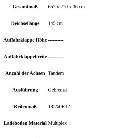
Gesamtmaß
657 x 210 x 96 cm
Deichsellänge
145 cm
Auffahrklappe Höhe
----------
Auffahrklappebreite
----------
Anzahl der Achsen
Tandem
Ausführung
Gebremst
Reifenmaß
185/60R12
Ladeboden Material
Multiplex