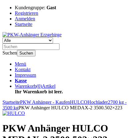
Kundengruppe:
Gast
Registrieren
Anmelden
Startseite
Suchen
Suchen
Menü
Kontakt
Impressum
Kasse
Warenkorb
(
0
)
Artikel
Ihr Warenkorb ist leer.
Startseite
PKW Anhänger - Kaufen
HULCO
Hochlader
2700 kg -
3500 kg
PKW Anhänger HULCO MEDAX-2 3500.502×223
PKW Anhänger HULCO