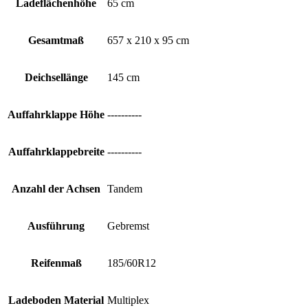
Ladeflächenhöhe
65 cm
Gesamtmaß
657 x 210 x 95 cm
Deichsellänge
145 cm
Auffahrklappe Höhe
----------
Auffahrklappebreite
----------
Anzahl der Achsen
Tandem
Ausführung
Gebremst
Reifenmaß
185/60R12
Ladeboden Material
Multiplex