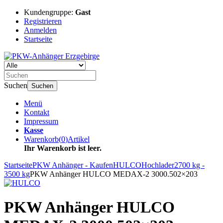
Kundengruppe:
Gast
Registrieren
Anmelden
Startseite
Suchen
Suchen
Menü
Kontakt
Impressum
Kasse
Warenkorb
(
0
)
Artikel
Ihr Warenkorb ist leer.
Startseite
PKW Anhänger - Kaufen
HULCO
Hochlader
2700 kg -
3500 kg
PKW Anhänger HULCO MEDAX-2 3000.502×203
PKW Anhänger HULCO