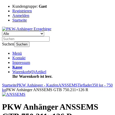
Kundengruppe:
Gast
Registrieren
Anmelden
Startseite
Suchen
Suchen
Menü
Kontakt
Impressum
Kasse
Warenkorb
(
0
)
Artikel
Ihr Warenkorb ist leer.
Startseite
PKW Anhänger - Kaufen
ANSSEMS
Tieflader
350 kg - 750
kg
PKW Anhänger ANSSEMS GTB 750.211×126 R
PKW Anhänger ANSSEMS