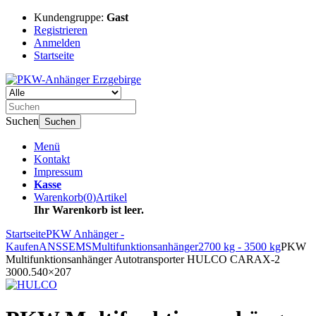
Kundengruppe:
Gast
Registrieren
Anmelden
Startseite
Suchen
Suchen
Menü
Kontakt
Impressum
Kasse
Warenkorb
(
0
)
Artikel
Ihr Warenkorb ist leer.
Startseite
PKW Anhänger -
Kaufen
ANSSEMS
Multifunktionsanhänger
2700 kg - 3500 kg
PKW
Multifunktionsanhänger Autotransporter HULCO CARAX-2
3000.540×207