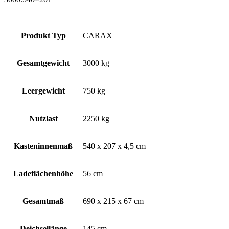
Produkt Typ
CARAX
Gesamtgewicht
3000 kg
Leergewicht
750 kg
Nutzlast
2250 kg
Kasteninnenmaß
540 x 207 x 4,5 cm
Ladeflächenhöhe
56 cm
Gesamtmaß
690 x 215 x 67 cm
Deichsellänge
145 cm