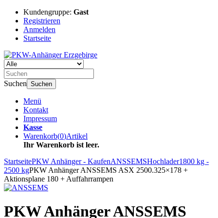
Kundengruppe:
Gast
Registrieren
Anmelden
Startseite
Suchen
Suchen
Menü
Kontakt
Impressum
Kasse
Warenkorb
(
0
)
Artikel
Ihr Warenkorb ist leer.
Startseite
PKW Anhänger - Kaufen
ANSSEMS
Hochlader
1800 kg -
2500 kg
PKW Anhänger ANSSEMS ASX 2500.325×178 +
Aktionsplane 180 + Auffahrrampen
PKW Anhänger ANSSEMS