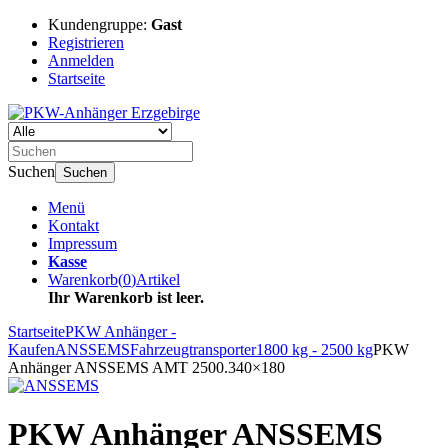
Kundengruppe:
Gast
Registrieren
Anmelden
Startseite
Suchen
Suchen
Menü
Kontakt
Impressum
Kasse
Warenkorb
(
0
)
Artikel
Ihr Warenkorb ist leer.
Startseite
PKW Anhänger -
Kaufen
ANSSEMS
Fahrzeugtransporter
1800 kg - 2500 kg
PKW
Anhänger ANSSEMS AMT 2500.340×180
PKW Anhänger ANSSEMS