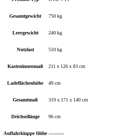
Gesamtgewicht
750 kg
Leergewicht
240 kg
Nutzlast
510 kg
Kasteninnenmaß
211 x 126 x 83 cm
Ladeflächenhöhe
49 cm
Gesamtmaß
319 x 171 x 140 cm
Deichsellänge
96 cm
Auffahrklappe Höhe
----------