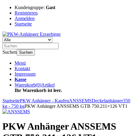
Kundengruppe:
Gast
Registrieren
Anmelden
Startseite
Suchen
Suchen
Menü
Kontakt
Impressum
Kasse
Warenkorb
(
0
)
Artikel
Ihr Warenkorb ist leer.
Startseite
PKW Anhänger - Kaufen
ANSSEMS
Deckelanhänger
350
kg - 750 kg
PKW Anhänger ANSSEMS GTB 750.211×126 VT1
PKW Anhänger ANSSEMS